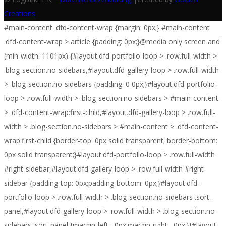
Creations
#main-content .dfd-content-wrap {margin: 0px;} #main-content
.dfd-content-wrap > article {padding: 0px;}@media only screen and
(min-width: 1101px) {#layout.dfd-portfolio-loop > .row.full-width >
.blog-section.no-sidebars,#layout.dfd-gallery-loop > .row.full-width
> .blog-section.no-sidebars {padding: 0 0px;}#layout.dfd-portfolio-
loop > .row.full-width > .blog-section.no-sidebars > #main-content
> .dfd-content-wrap:first-child,#layout.dfd-gallery-loop > .row.full-
width > .blog-section.no-sidebars > #main-content > .dfd-content-
wrap:first-child {border-top: 0px solid transparent; border-bottom:
0px solid transparent;}#layout.dfd-portfolio-loop > .row.full-width
#right-sidebar,#layout.dfd-gallery-loop > .row.full-width #right-
sidebar {padding-top: 0px;padding-bottom: 0px;}#layout.dfd-
portfolio-loop > .row.full-width > .blog-section.no-sidebars .sort-
panel,#layout.dfd-gallery-loop > .row.full-width > .blog-section.no-
sidebars .sort-panel {margin-left: -0px;margin-right: -0px;}}#layout