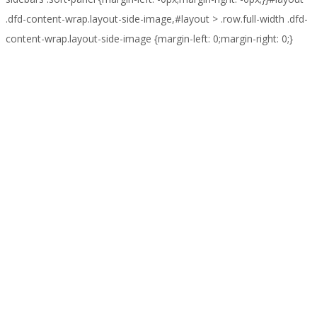
.dfd-content-wrap.layout-side-image,#layout > .row.full-width .dfd-
content-wrap.layout-side-image {margin-left: 0;margin-right: 0;}